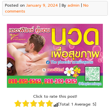
Posted on
January 9, 2024
| By
admin
|
No
comments
Click to rate this post!
[Total:
1
Average:
5
]