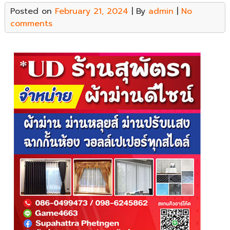
Posted on
February 21, 2024
| By
admin
|
No
comments