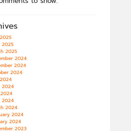
omments to show.
hives
 2025
e 2025
ch 2025
ember 2024
ember 2024
ober 2024
 2024
e 2024
 2024
l 2024
ch 2024
uary 2024
uary 2024
ember 2023