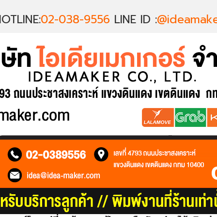
OTLINE:
02-038-9556
LINE ID :
@ideamake