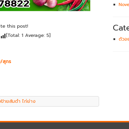
Nov
Cat
ate this post!
[Total:
1
Average:
5
]
ตัวอ
ู/สุกร
งป้ายส้มตำ ไก่ย่าง