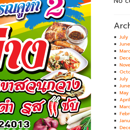
No c
Arc
July
Jun
Mar
Dec
Nov
Oct
July
Jun
May
Apri
Mar
Febr
Jan
Dec