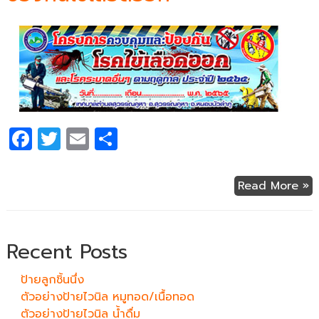
F
T
E
S
a
w
m
h
c
itt
ail
ar
Read More »
e
er
e
b
o
Recent Posts
o
ป้ายลูกชิ้นนึ่ง
k
ตัวอย่างป้ายไวนิล หมูทอด/เนื้อทอด
ตัวอย่างป้ายไวนิล น้ำดื่ม