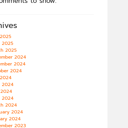
omments to show.
hives
 2025
e 2025
ch 2025
ember 2024
ember 2024
ober 2024
 2024
e 2024
 2024
l 2024
ch 2024
uary 2024
uary 2024
ember 2023