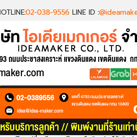
OTLINE:
02-038-9556
LINE ID :
@ideamake