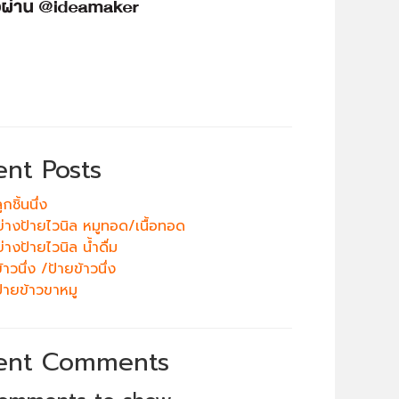
ent Posts
กชิ้นนึ่ง
ย่างป้ายไวนิล หมูทอด/เนื้อทอด
่างป้ายไวนิล น้ำดื่ม
าวนึ่ง /ป้ายข้าวนึ่ง
้ายข้าวขาหมู
ent Comments