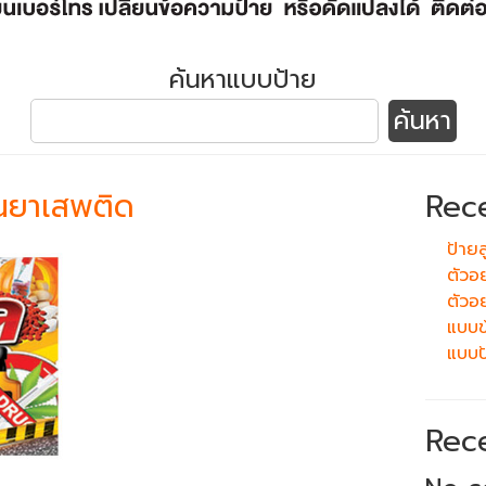
ค้นหาแบบป้าย
านยาเสพติด
Rec
ป้ายลู
ตัวอ
ตัวอย
แบบข้
แบบป
Rec