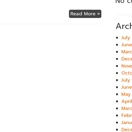
No c
Read More »
Arc
July
Jun
Mar
Dec
Nov
Oct
July
Jun
May
Apri
Mar
Febr
Jan
Dec