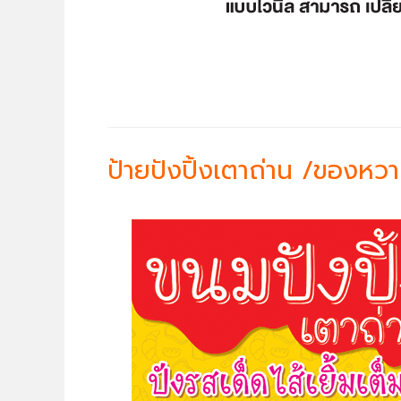
ป้ายปังปิ้งเตาถ่าน /ของหว