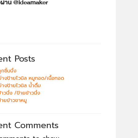
ent Posts
กชิ้นนึ่ง
ย่างป้ายไวนิล หมูทอด/เนื้อทอด
่างป้ายไวนิล น้ำดื่ม
าวนึ่ง /ป้ายข้าวนึ่ง
้ายข้าวขาหมู
ent Comments