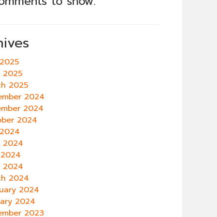
omments to show.
hives
 2025
e 2025
ch 2025
ember 2024
ember 2024
ober 2024
 2024
e 2024
 2024
l 2024
ch 2024
uary 2024
uary 2024
ember 2023