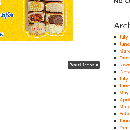
No c
Arc
July
Jun
Mar
Dec
Read More »
Nov
Oct
July
Jun
May
Apri
Mar
Febr
Jan
Dec