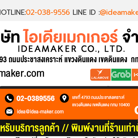
OTLINE:
02-038-9556
LINE ID :
@ideamake